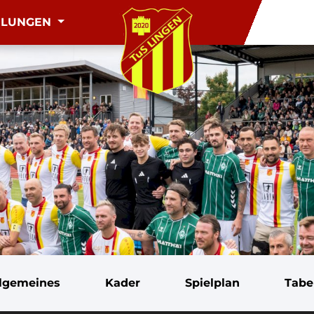
ILUNGEN
llgemeines
Kader
Spielplan
Tabe