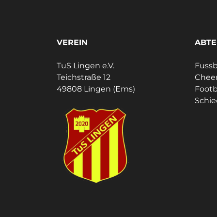
VEREIN
ABTE
TuS Lingen e.V.
Fussb
Teichstraße 12
Cheer
49808 Lingen (Ems)
Footb
Schie