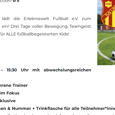
tion! ⚽️☀️
lädt die Erlebniswelt Fußball e.V. zum
ein! Drei Tage voller Bewegung, Teamgeist
ür ALLE fußballbegeisterten Kids!
– 15:30 Uhr mit abwechslungsreichen
hrene Trainer
 im Fokus
klusive
amen & Nummer + Trinkflasche für alle Teilnehmer*inn