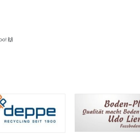
oo! 🙌