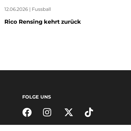
12.06.2026 | Fussball
12.06.2
Rico Rensing kehrt zurück
Neuz
verst
FOLGE UNS