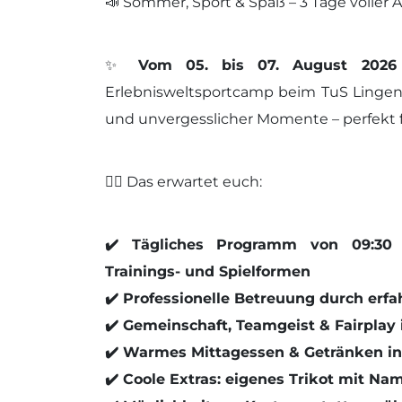
📣 Sommer, Sport & Spaß – 3 Tage voller Ac
✨
Vom 05. bis 07. August 2026
Erlebnisweltsportcamp beim TuS Lingen 
und unvergesslicher Momente – perfekt f
🏃‍♂️ Das erwartet euch:
✔️ Tägliches Programm von 09:30 
Trainings- und Spielformen
✔️ Professionelle Betreuung durch erfa
✔️ Gemeinschaft, Teamgeist & Fairplay
✔️ Warmes Mittagessen & Getränken in
✔️ Coole Extras: eigenes Trikot mit N