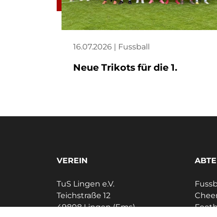
16.07.2026 | Fussball
Neue Trikots für die 1.
VEREIN
ABTE
TuS Lingen e.V.
Fussb
Teichstraße 12
Cheer
49808 Lingen (Ems)
Footb