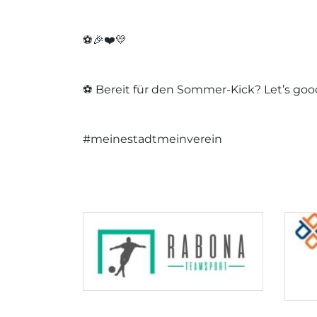
⚽️🎉❤️💛
⚽️ Bereit für den Sommer-Kick? Let’s goo
#meinestadtmeinverein